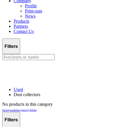
Company
Profile
Print-outs
News
Products
Partners
Contact Us
Filters
Used
Dust collectors
No products in this category
FaLang translation system by Faboba
Filters