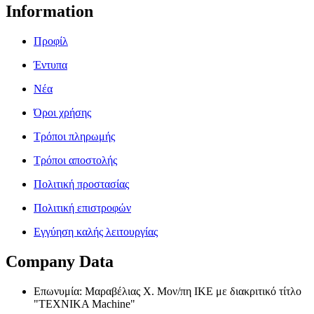
Information
Προφίλ
Έντυπα
Νέα
Όροι χρήσης
Τρόποι πληρωμής
Τρόποι αποστολής
Πολιτική προστασίας
Πολιτική επιστροφών
Εγγύηση καλής λειτουργίας
Company Data
Επωνυμία: Μαραβέλιας Χ. Μον/πη ΙΚΕ με διακριτικό τίτλο
"TEXNIKA Machine"