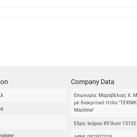
ion
Company Data
ίλ
Επωνυμία: Μαραβέλιας Χ. Μ
με διακριτικό τίτλο "TEXNI
πα
Machine"
Εδρα: Ικάρου 89 Ίλιον 13132
χρήσης
ΑΦΜ: 082307319