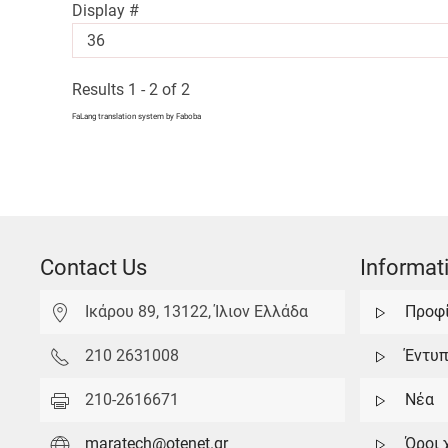
Display #
Results 1 - 2 of 2
FaLang translation system by Faboba
Contact Us
Informat
Ικάρου 89, 13122, Ίλιον Ελλάδα
Προφ
210 2631008
Έντυ
210-2616671
Νέα
maratech@otenet.gr
Όροι 