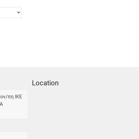
Location
ον/πη ΙΚΕ
KA