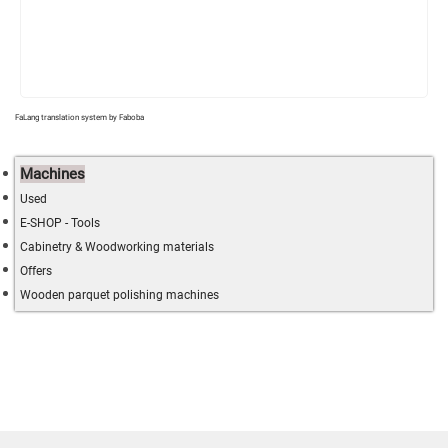
FaLang translation system by Faboba
Machines
Used
E-SHOP - Tools
Cabinetry & Woodworking materials
Offers
Wooden parquet polishing machines