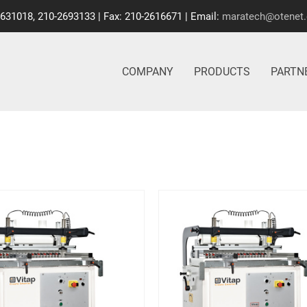
2631018, 210-2693133 | Fax: 210-2616671 | Email:
maratech@otenet.
COMPANY
PRODUCTS
PARTN