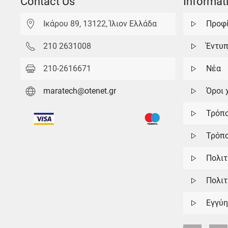
Contact Us
Informat
Ικάρου 89, 13122, Ίλιον Ελλάδα
Προφ
210 2631008
Έντυ
210-2616671
Νέα
maratech@otenet.gr
Όροι 
Τρόπ
Τρόπο
Πολιτ
Πολιτ
Εγγύη