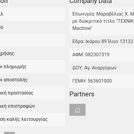
ion
Company Data
ίλ
Επωνυμία: Μαραβέλιας Χ. Μ
με διακριτικό τίτλο "TEXNI
πα
Machine"
Εδρα: Ικάρου 89 Ίλιον 13132
χρήσης
ΑΦΜ: 082307319
οι πληρωμής
ΔΟΥ: Αγ. Αναργύρων
ι αποστολής
ΓΕΜΗ: 563601000
ική προστασίας
Partners
ική επιστροφών
ση καλής λειτουργίας