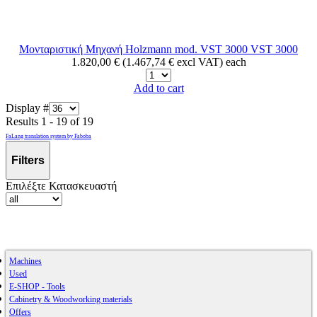
Μονταριστική Μηχανή Holzmann mod. VST 3000
VST 3000
1.820,00 € (1.467,74 € excl VAT)
each
Add to cart
Display #
Results 1 - 19 of 19
FaLang translation system by Faboba
Filters
Επιλέξτε Κατασκευαστή
Machines
Used
E-SHOP - Tools
Cabinetry & Woodworking materials
Offers