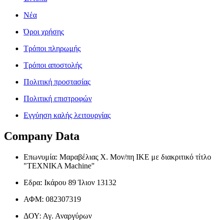
Νέα
Όροι χρήσης
Τρόποι πληρωμής
Τρόποι αποστολής
Πολιτική προστασίας
Πολιτική επιστροφών
Εγγύηση καλής λειτουργίας
Company Data
Επωνυμία: Μαραβέλιας Χ. Μον/πη ΙΚΕ με διακριτικό τίτλο
"TEXNIKA Machine"
Εδρα: Ικάρου 89 Ίλιον 13132
ΑΦΜ: 082307319
ΔΟΥ: Αγ. Αναργύρων