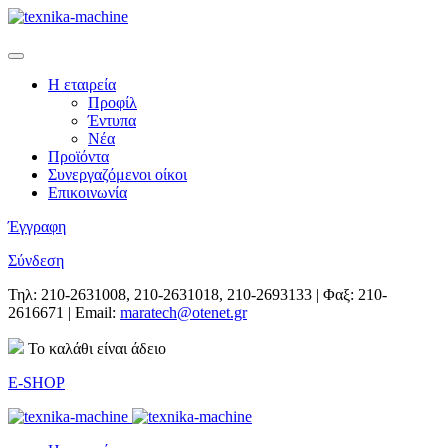
Η εταιρεία
Προφίλ
Έντυπα
Νέα
Προϊόντα
Συνεργαζόμενοι οίκοι
Επικοινωνία
Έγγραφη
Σύνδεση
Τηλ: 210-2631008, 210-2631018, 210-2693133 | Φαξ: 210-
2616671 | Email:
maratech@otenet.gr
Το καλάθι είναι άδειο
E-SHOP