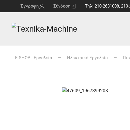
Έγγραφη
Σύνδεση
Τηλ: 210-2631008, 210-
E-SHOP - Εργαλεία
Ηλεκτρικά Εργαλεία
Πισ