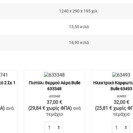
1240 x 290 x 195 χιλ.
13,50 κιλά
14,90 κιλά
ό 2 Σε 1
Πιστόλι Θερμού Αέρα Bulle
Ηλεκτρικό Καρφωτικ
633348
Bulle 63493
633348
63493
37,00 €
32,00 €
ΠΑ)
ανά
(29,84 € χωρίς ΦΠΑ)
ανά
(25,81 € χωρίς Φ
τεμάχιο
τεμάχιο