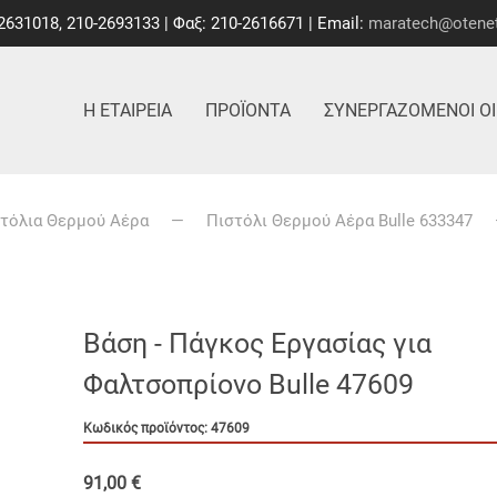
2631018, 210-2693133 | Φαξ: 210-2616671 | Email:
maratech@otenet
Η ΕΤΑΙΡΕΊΑ
ΠΡΟΪΌΝΤΑ
ΣΥΝΕΡΓΑΖΌΜΕΝΟΙ ΟΊ
τόλια Θερμού Αέρα
Πιστόλι Θερμού Αέρα Bulle 633347
Βάση - Πάγκος Εργασίας για
Φαλτσοπρίονο Bulle 47609
Κωδικός προϊόντος: 47609
91,00 €