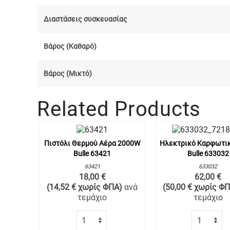
Διαστάσεις συσκευασίας
Βάρος (Καθαρό)
Βάρος (Μικτό)
Related Products
Πιστόλι Θερμού Αέρα 2000W
Ηλεκτρικό Καρφωτικ
Bulle 63421
Bulle 633032
63421
633032
18,00 €
62,00 €
(14,52 € χωρίς ΦΠΑ)
ανά
(50,00 € χωρίς Φ
τεμάχιο
τεμάχιο