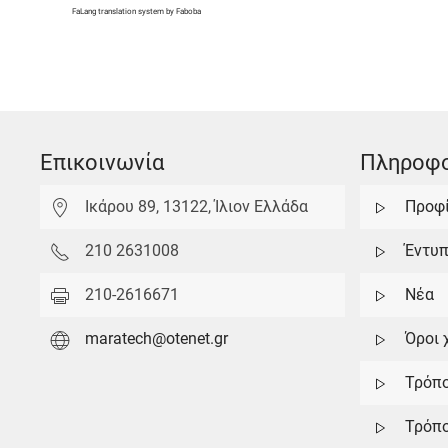
FaLang translation system by Faboba
Επικοινωνία
Πληροφο
Ικάρου 89, 13122, Ίλιον Ελλάδα
Προφ
210 2631008
Έντυ
210-2616671
Νέα
maratech@otenet.gr
Όροι 
Τρόπ
Τρόπο