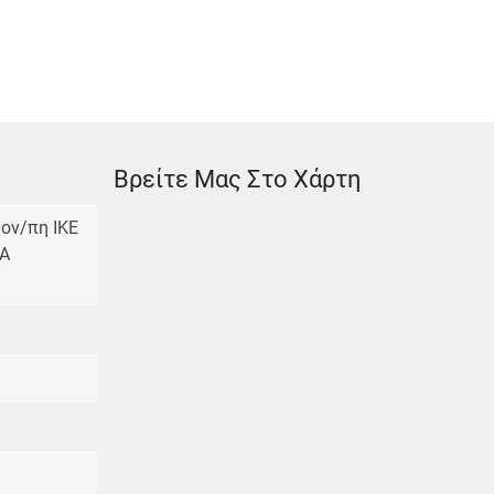
Βρείτε Μας Στο Χάρτη
ον/πη ΙΚΕ
KA