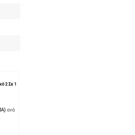
ό 2 Σε 1
ΠΑ)
ανά