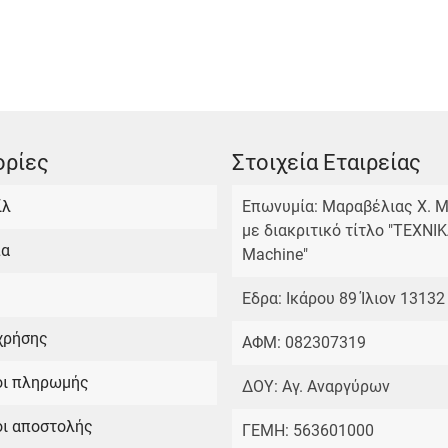
ρίες
Στοιχεία Εταιρείας
ίλ
Επωνυμία: Μαραβέλιας Χ. Μ
με διακριτικό τίτλο "TEXNI
πα
Machine"
Εδρα: Ικάρου 89 Ίλιον 13132
χρήσης
ΑΦΜ: 082307319
οι πληρωμής
ΔΟΥ: Αγ. Αναργύρων
ι αποστολής
ΓΕΜΗ: 563601000